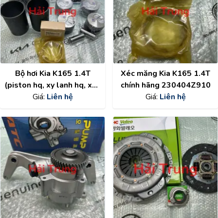
Bộ hơi Kia K165 1.4T
Xéc măng Kia K165 1.4T
(piston hq, xy lanh hq, xéc
chính hãng 230404Z910
măng Mobis)
Giá:
Liên hệ
Giá:
Liên hệ