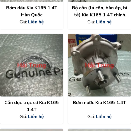
Bơm dầu Kia K165 1.4T
Bộ côn (lá côn, bàn ép, bi
Hàn Quốc
tê) Kia K165 1.4T chính
Giá:
Liên hệ
hãng Valeo
Giá:
Liên hệ
Căn dọc trục cơ Kia K165
Bơm nước Kia K165 1.4T
1.4T
Giá:
Liên hệ
Giá:
Liên hệ