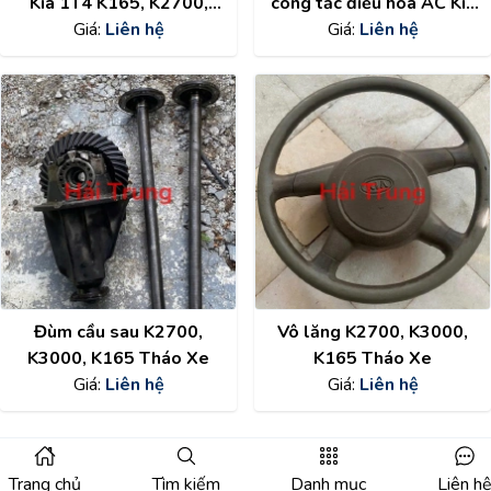
Kia 1T4 K165, K2700,
công tắc điều hòa AC Kia
Giá:
K3000
Liên hệ
1T4 K165, K2700, K3000
Giá:
Liên hệ
Đùm cầu sau K2700,
Vô lăng K2700, K3000,
K3000, K165 Tháo Xe
K165 Tháo Xe
Giá:
Liên hệ
Giá:
Liên hệ
Trang chủ
Tìm kiếm
Danh mục
Liên h