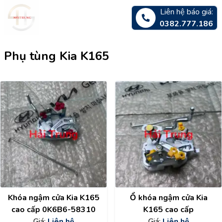
Liên hệ báo giá:
0382.777.186
Phụ tùng Kia K165
Khóa ngậm cửa Kia K165
Ổ khóa ngậm cửa Kia
cao cấp 0K6B6-58310
K165 cao cấp
Giá:
Liên hệ
Giá:
Liên hệ