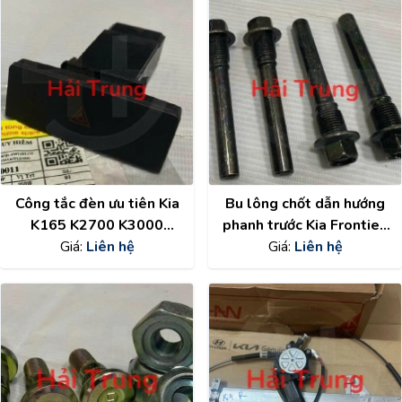
Công tắc đèn ưu tiên Kia
Bu lông chốt dẫn hướng
K165 K2700 K3000
phanh trước Kia Frontier,
1B20137300011
Giá:
Liên hệ
K140, K165, K250, K3000
Giá:
Liên hệ
0K40D33694