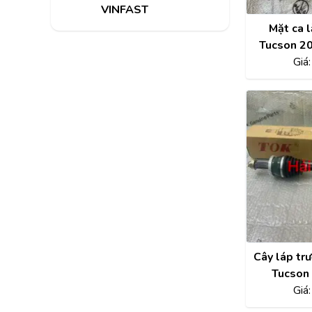
VINFAST
Mặt ca 
Tucson 20
863
Giá
Cây láp tr
Tucson
Giá