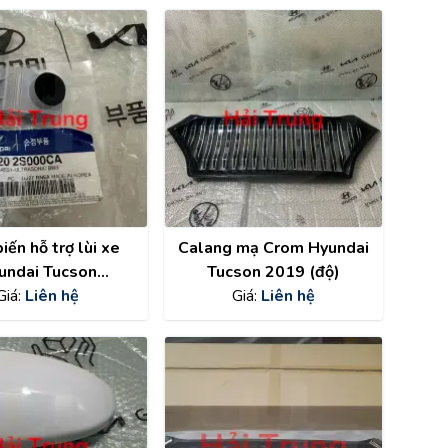
iến hỗ trợ lùi xe
Calang mạ Crom Hyundai
undai Tucson
Tucson 2019 (độ)
7202S000CA
Giá:
Liên hệ
Giá:
Liên hệ