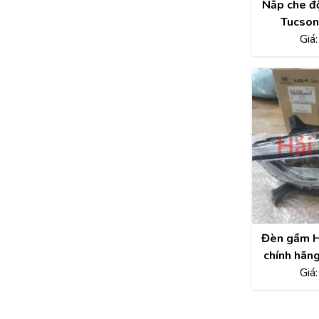
Nắp che đ
Tucson
292
Giá
Đèn gầm H
chính hã
Giá