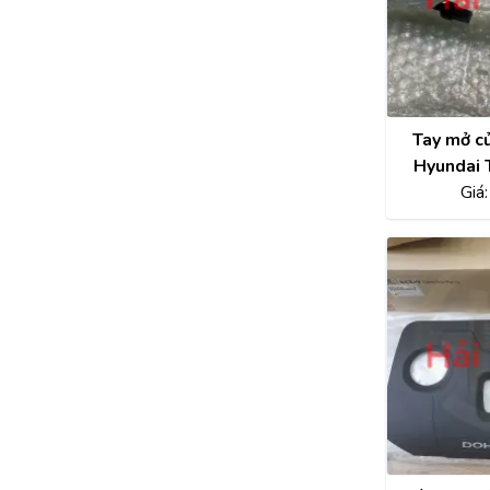
Tay mở cử
Hyundai 
2017 
Giá
8265
826