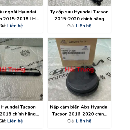
ậu ngoài Hyundai
Ty cốp sau Hyundai Tucson
n 2015-2018 LH
2015-2020 chính hãng
hãng 92401D3100
Giá:
Liên hệ
81770D3100
Giá:
Liên hệ
p Hyundai Tucson
Nắp cảm biến Abs Hyundai
2018 chính hãng
Tucson 2016-2020 chính
1770D3100
Giá:
Liên hệ
hãng 58980C1100
Giá:
Liên hệ