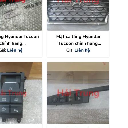
g Hyundai Tucson
Mặt ca lăng Hyundai
chính hãng
Tucson chính hãng
16D3100PKW
Giá:
Liên hệ
86350D3640
Giá:
Liên hệ