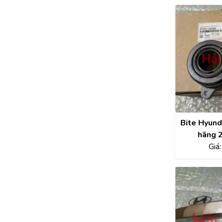
Bite Hyund
hãng 
414
Giá