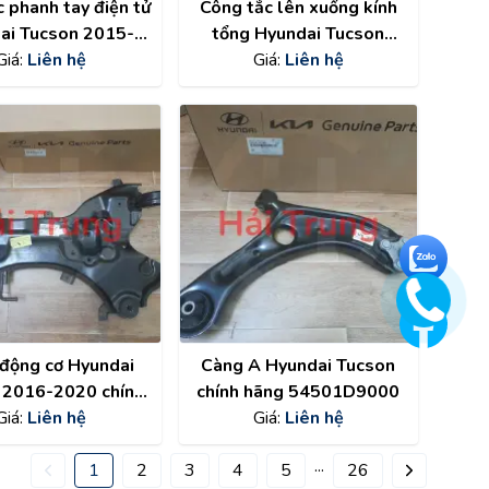
 phanh tay điện tử
Công tắc lên xuống kính
ai Tucson 2015-
tổng Hyundai Tucson
18 chính hãng
Giá:
Liên hệ
2015-2018 chính hãng
Giá:
Liên hệ
300D30604X
93570D30004X
 động cơ Hyundai
Càng A Hyundai Tucson
 2016-2020 chính
chính hãng 54501D9000
g 62405D3050
Giá:
Liên hệ
Giá:
Liên hệ
...
1
2
3
4
5
26