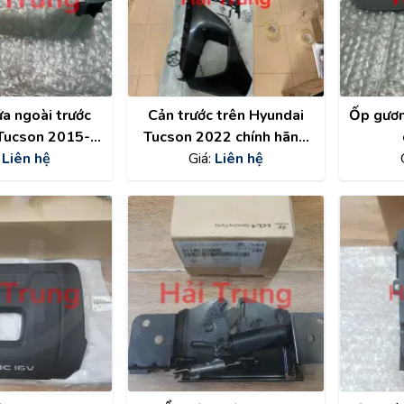
a ngoài trước
Cản trước trên Hyundai
Ốp gươn
Tucson 2015-
Tucson 2022 chính hãng
chính hãng
:
Liên hệ
86540N9000
Giá:
Liên hệ
876
1D3710 ,
61D3710