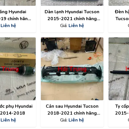
lăng Hyundai
Dàn lạnh Hyundai Tucson
Đèn h
19 chính hãng
2015-2021 chính hãng
Tucso
50D3640
:
Liên hệ
97139D3000
Giá:
Liên hệ
chính 
ước phụ Hyundai
Cản sau Hyundai Tucson
Ty cố
 2014-2018
2018-2021 chính hãng
2015-
:
Liên hệ
86612D3510
Giá:
Liên hệ
8