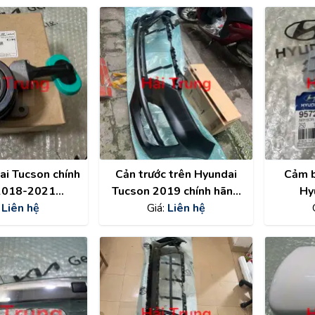
ai Tucson chính
Cản trước trên Hyundai
Cảm b
2018-2021
Tucson 2019 chính hãng
Hy
2124360
:
Liên hệ
86511D3500
Giá:
Liên hệ
95