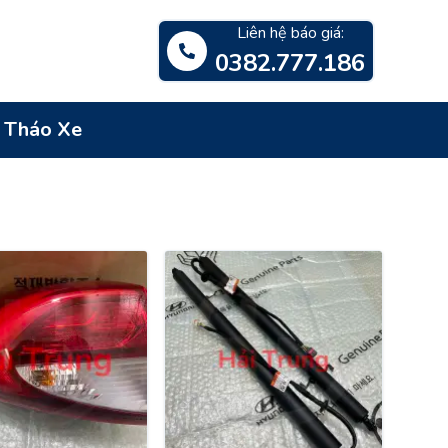
Liên hệ báo giá:
0382.777.186
- Tháo Xe