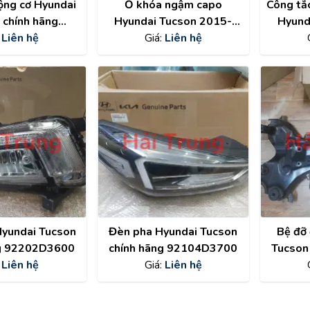
ộng cơ Hyundai
Ổ khóa ngậm capo
Công tắc
 chính hãng
Hyundai Tucson 2015-
Hyund
402E060
:
Liên hệ
2021 chính hãng
Giá:
Liên hệ
20
81140D3000
93
yundai Tucson
Đèn pha Hyundai Tucson
Bệ đỡ
ng 92202D3600
chính hãng 92104D3700
Tucson
:
Liên hệ
Giá:
Liên hệ
hãn