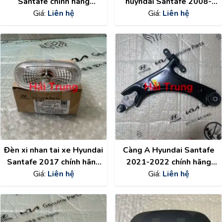
Santafe chính hãng
huyndai Santafe 2008-
92406S1600
Giá:
Liên hệ
2018 986712W500
Giá:
Liên hệ
Đèn xi nhan tai xe Hyundai
Càng A Hyundai Santafe
Santafe 2017 chính hãng
2021-2022 chính hãng
923033K000
Giá:
Liên hệ
54500S1AA0 ,
Giá:
Liên hệ
54501S1AA0