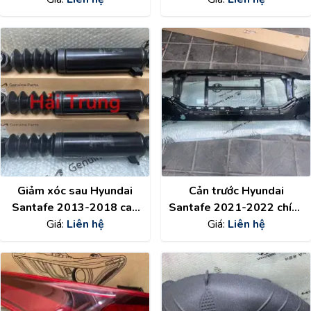
92405S1610
92406S1610
Giảm xóc sau Hyundai
Cản trước Hyundai
Santafe 2013-2018 cao
Santafe 2021-2022 chính
cấp 553212W700
Giá:
Liên hệ
hãng 86510S1510
Giá:
Liên hệ
553202W700