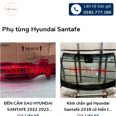
Liên hệ báo giá:
0382.777.186
Phụ tùng Hyundai Santafe
ĐÈN CẢN SAU HYUNDAI
Kính chắn gió Hyundai
SANTAFE 2022 2023
Santafe 2018 có hiển thị
2024 CHÍNH HÃNG
Giá:
Liên hệ
Giá:
tốc độ
Liên hệ