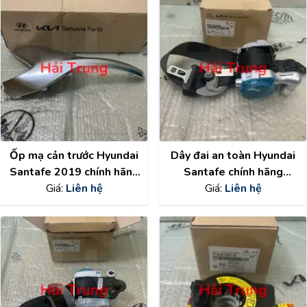
Ốp mạ cản trước Hyundai
Dây đai an toàn Hyundai
Santafe 2019 chính hãng
Santafe chính hãng
86578S1600
Giá:
Liên hệ
888102W300RYN
Giá:
Liên hệ