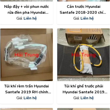
Nắp đậy + vòi phun nước
Cản trước Hyundai
rửa đèn pha Hyundai
Santafe 2018-2020 chính
Santafe 2015-2018 cao
Giá:
Liên hệ
hãng 86510S1000
Giá:
Liên hệ
cấp 986722W500
986712W500
986812W500
98682W500
Túi khí rèm trần Hyundai
Túi khí ghế trước phải
Santafe 2019 RH chính
Hyundai Santafe 2019
hãng 80420S1000
Giá:
Liên hệ
chính hãng 80620S1000
Giá:
Liên hệ