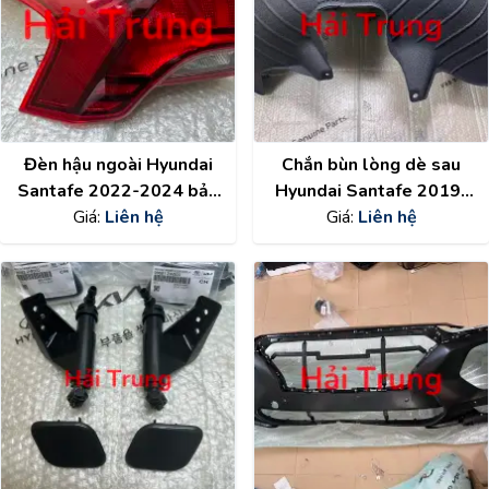
Đèn hậu ngoài Hyundai
Chắn bùn lòng dè sau
Santafe 2022-2024 bản
Hyundai Santafe 2019-
nhập Hàn Quốc
Giá:
Liên hệ
2022 chính hãng
Giá:
Liên hệ
92401S1500
86821S1000 ,
92402S1500
86822S1000