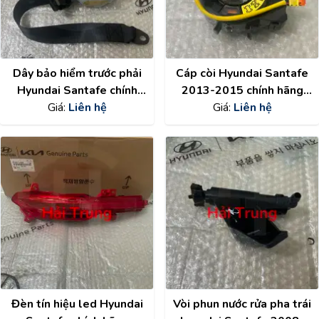
Dây bảo hiểm trước phải
Cáp còi Hyundai Santafe
Hyundai Santafe chính
2013-2015 chính hãng
hãng 888202W300RYN
Giá:
Liên hệ
934902W110
Giá:
Liên hệ
Đèn tín hiệu led Hyundai
Vòi phun nước rửa pha trái