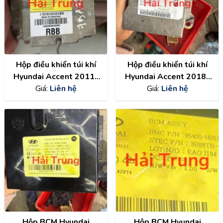
Hộp điều khiển túi khí
Hộp điều khiển túi khí
Hyundai Accent 2011-
Hyundai Accent 2018-
2017 Tháo xe
Giá:
Liên hệ
2024 Tháo xe
Giá:
Liên hệ
959101R000
95910H6000
Hộp BCM Hyundai
Hộp BCM Hyundai