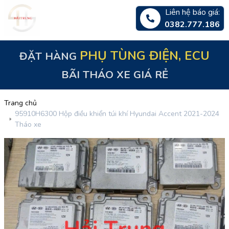
Liên hệ báo giá:
0382.777.186
ĐẶT HÀNG
PHỤ TÙNG ĐIỆN, ECU
BÃI THÁO XE GIÁ RẺ
Trang chủ
95910H6300 Hộp điều khiển túi khí Hyundai Accent 2021-2024
Tháo xe