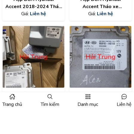
Accent 2018-2024 Tháo
Accent Tháo xe
xe 95400H6400
Giá:
Liên hệ
95400H6510
Giá:
Liên hệ
Hộp điều khiển túi khí
Hộp điều khiển túi khí
Hyundai Accent 2018-
Accent 2018-2021 Tháo
Trang chủ
Tìm kiếm
Danh mục
Liên hệ
2020 95910H6400
Giá:
Liên hệ
xe 95910H6100
Giá:
Liên hệ