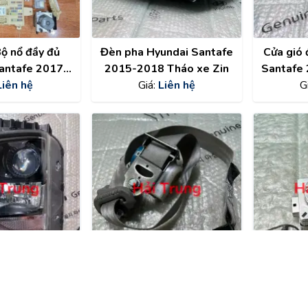
Bộ nổ đầy đủ
Đèn pha Hyundai Santafe
Cửa gió 
antafe 2017
2015-2018 Tháo xe Zin
Santafe
018
Liên hệ
Giá:
Liên hệ
G
ìm kiếm
Danh
undai Santafe
Dây đai an toàn Hyundai
Bóng đ
1 bi tháo xe
Santafe 2008-2013 tháo
Santafe