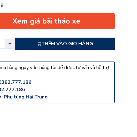
hệ
Xem giá bãi tháo xe
+
THÊM VÀO GIỎ HÀNG
ua hàng ngay với chúng tôi để được tư vấn và hỗ trợ
0382.777.186
82.777.186
k:
Phụ tùng Hải Trung