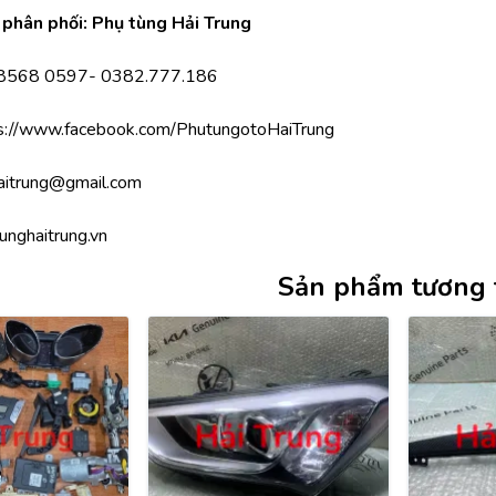
phân phối: Phụ tùng Hải Trung
.8568 0597- 0382.777.186
s://www.facebook.com/PhutungotoHaiTrung
aitrung@gmail.com
unghaitrung.vn
Sản phẩm tương 