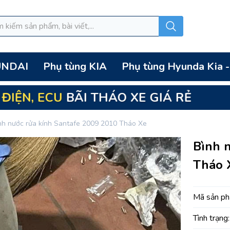
UNDAI
Phụ tùng KIA
Phụ tùng Hyunda Kia 
 THÁO XE GIÁ RẺ
nh nước rửa kính Santafe 2009 2010 Tháo Xe
Bình 
Tháo 
Mã sản ph
Tình trạng: