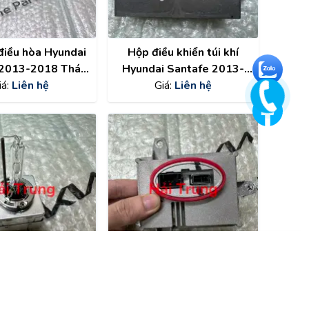
điều hòa Hyundai
Hộp điều khiển túi khí
 2013-2018 Tháo
Hyundai Santafe 2013-
iá:
Liên hệ
xe
2018 chính hãng
Giá:
Liên hệ
959102W380
 mục
Liên hệ
èn pha Hyundai
Ba lát đèn pha Hyundai
 2015-2020 tháo
Santafe 2015-2020 tháo