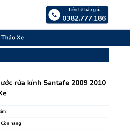
Liên hệ báo giá:
0382.777.186
- Tháo Xe
ĐẶ
nước rửa kính Santafe 2009 2010
Xe
ẩm:
Còn hàng