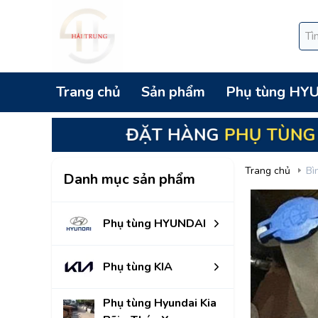
Trang chủ
Sản phẩm
Phụ tùng HY
ĐẶT HÀNG
PHỤ TÙNG ĐIỆN, ECU
BÃI
Trang chủ
Bì
Danh mục sản phẩm
Phụ tùng HYUNDAI
Phụ tùng KIA
Phụ tùng Hyundai Kia