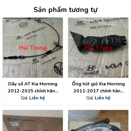
Sản phẩm tương tự
Dây số AT Kia Morning
Ống hút gió Kia Morning
2012-2015 chính hãng
2011-2017 chính hãng
467901Y000
Giá:
Liên hệ
282101Y100
Giá:
Liên hệ