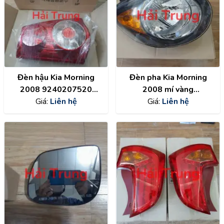
Đèn hậu Kia Morning
Đèn pha Kia Morning
2008 9240207520
2008 mí vàng
9240107520
Giá:
Liên hệ
9210107700
Giá:
Liên hệ
9210207700