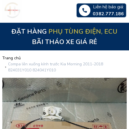
Liên hệ báo giá:
0382.777.186
PHỤ TÙNG ĐIỆN, ECU
ĐẶT HÀNG
BÃI THÁO XE GIÁ RẺ
Trang chủ
Compa lên xuống kính trước Kia Morning 2011-2018
824031Y010 824041Y010