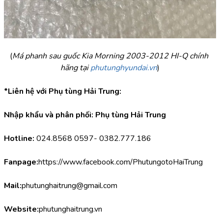
(
Má phanh sau guốc Kia Morning 2003-2012 HI-Q chính 
hãng tại 
phutunghyundai.vn
)
*Liên hệ với Phụ tùng Hải Trung:
Nhập khẩu và phân phối: Phụ tùng Hải Trung
Hotline:
 024.8568 0597- 0382.777.186
Fanpage:
https://www.facebook.com/PhutungotoHaiTrung
Mail:
phutunghaitrung@gmail.com
Website:
phutunghaitrung.vn