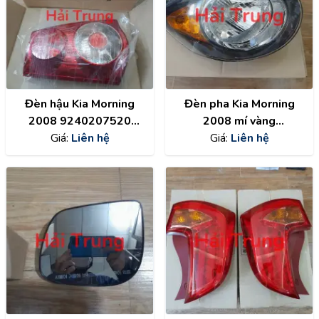
Đèn hậu Kia Morning
Đèn pha Kia Morning
2008 9240207520
2008 mí vàng
9240107520
Giá:
Liên hệ
9210107700
Giá:
Liên hệ
9210207700