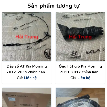
Sản phẩm tương tự
Dây số AT Kia Morning
Ống hút gió Kia Morning
2012-2015 chính hãng
2011-2017 chính hãng
467901Y000
Giá:
Liên hệ
282101Y100
Giá:
Liên hệ