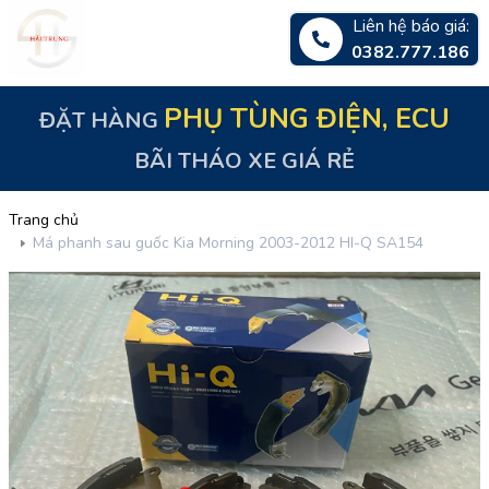
Liên hệ báo giá:
0382.777.186
PHỤ TÙNG ĐIỆN, ECU
ĐẶT HÀNG
BÃI THÁO XE GIÁ RẺ
Trang chủ
Má phanh sau guốc Kia Morning 2003-2012 HI-Q SA154