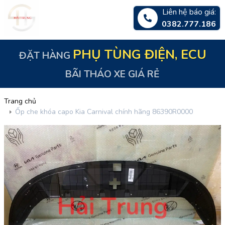
Liên hệ báo giá:
0382.777.186
PHỤ TÙNG ĐIỆN, ECU
ĐẶT HÀNG
BÃI THÁO XE GIÁ RẺ
Trang chủ
Ốp che khóa capo Kia Carnival chính hãng 86390R0000