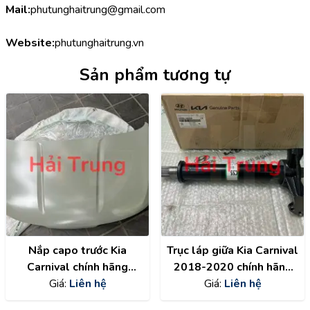
Mail:
phutunghaitrung@gmail.com
Website:
phutunghaitrung.vn
Sản phẩm tương tự
Nắp capo trước Kia
Trục láp giữa Kia Carnival
Carnival chính hãng
2018-2020 chính hãng
66400R0020
Giá:
Liên hệ
49560A9550
Giá:
Liên hệ