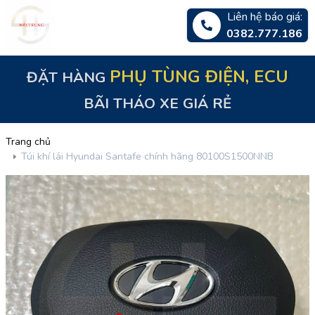
Liên hệ báo giá:
0382.777.186
ĐẶT HÀNG
PHỤ TÙNG ĐIỆN, ECU
BÃI THÁO XE GIÁ RẺ
Trang chủ
Túi khí lái Hyundai Santafe chính hãng 80100S1500NNB